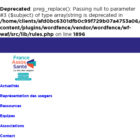
Deprecated
: preg_replace(): Passing null to parameter
#3 ($subject) of type array|string is deprecated in
/home/clients/afd0bc6301dfb0c99f729b07a4753a06
content/plugins/wordfence/vendor/wordfence/wf-
waf/src/lib/rules.php
1896
on line
Actualités
Représentation des usagers
France Assos Santé
Ressources
Guadeloupe
Equipes
Associations
Contact